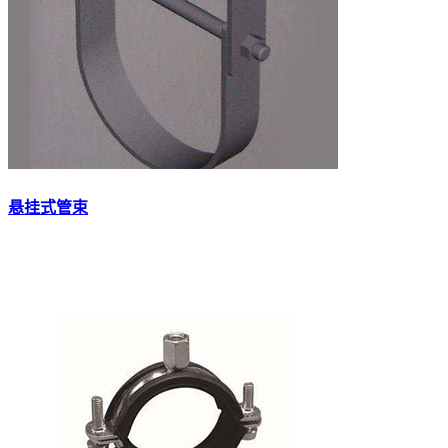
悬挂式管束