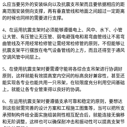
么应当要另外的安装纵向以及抗震支吊架而且要依据相应的距
离范围安装侧向支撑，再有垂直管线和地面之间超过一定距离
的时候也同样的需要进行支撑。
4、在运用抗震支架时必须能够遵循电上、风中、水下、小管
让大管、有压管让无压管、弱电避强电和易弯曲管线让不易弯
曲管线及不用经常检修管让需经常检修管的原则，不但能够让
抗震支架平行摆放在电气设备管线的上方，而且还得至于通风
空调风管中间层上。
5、在使用抗震支架时要需遵守能将各综合支吊架进行协调好
原则，这样就能有效提高室内空间的标高良好兼容性，甚至还
能实现各专业也能共用一只吊架，在较限度充分利用空间基础
上，就能让各专业管束得以良好的协调。
6、在运用抗震支架时要遵循支承可靠和稳定的原则，要想达
到这些就需完善的设计方案和工程施工图集等，当可以把所支
承预制构件给全面实施组装刚性相互配合后，就能连接无偏移
和无阶调整，这样也可以确保耐冲击和振动性可以提高支架节