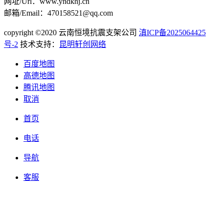
网址/Url：www.yndkhj.cn
邮箱/Email：470158521@qq.com
copyright ©2020 云南恒境抗震支架公司
滇ICP备2025064425
号-2
技术支持：
昆明轩创网络
百度地图
高德地图
腾讯地图
取消
首页
电话
导航
客服