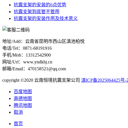
抗震支架的安装的6点优势
抗震支架到底管不管用
抗震支架的安装作用及技术意义
地址/Add：云南省昆明市西山区滇池柏悦
电话/Tel：0871-68191916
手机/Mob：13312542900
网址/Url：www.yndkhj.cn
邮箱/Email：470158521@qq.com
copyright ©2020 云南恒境抗震支架公司
滇ICP备2025064425号-
百度地图
高德地图
腾讯地图
取消
首页