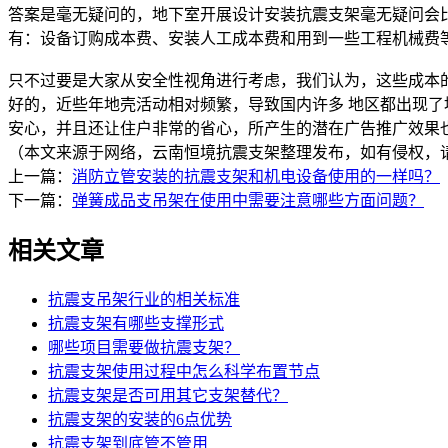
答案是毫无疑问的，地下室开展设计安装抗震支架毫无疑问会
有：设备订购成本费、安装人工成本费和用到一些工程机械费
只不过要是大家从安全性视角进行考虑，我们认为，这些成本
好的，近些年地壳活动相对频繁，导致国内许多 地区都出现
安心，并且还让住户非常的省心，所产生的潜在广告推广效果
（本文来源于网络，云南恒境抗震支架整理发布，如有侵权，
上一篇：
消防立管安装的抗震支架和机电设备使用的一样吗？
下一篇：
弹簧成品支吊架在使用中需要注意哪些方面问题？
相关文章
抗震支吊架行业的相关标准
抗震支架有哪些支撑形式
哪些项目需要做抗震支架？
抗震支架使用过程中怎么科学布置节点
抗震支架是否可用其它支架替代？
抗震支架的安装的6点优势
抗震支架到底管不管用